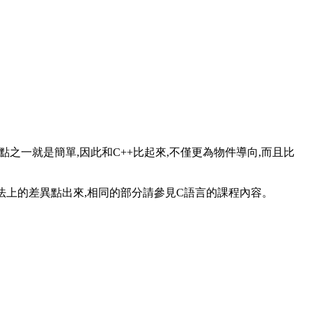
重點之一就是簡單,因此和C++比起來,不僅更為物件導向,而且比
語法上的差異點出來,相同的部分請參見C語言的課程內容。