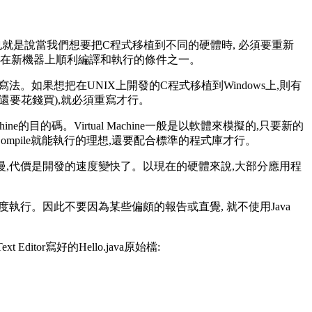
關的機器指令, 也就是說當我們想要把C程式移植到不同的硬體時, 必須要重新
式能否在新機器上順利編譯和執行的條件之一。
法。如果想把在UNIX上開發的C程式移植到Windows上,則有
可能還要花錢買),就必須重寫才行。
ine的目的碼。Virtual Machine一般是以軟體來模擬的,只要新的
不用重新Compile就能執行的理想,還要配合標準的程式庫才行。
一,是執行的速度較慢,代價是開發的速度變快了。以現在的硬體來說,大部分應用程
 Code)的速度執行。因此不要因為某些偏頗的報告或直覺, 就不使用Java
xt Editor寫好的Hello.java原始檔: