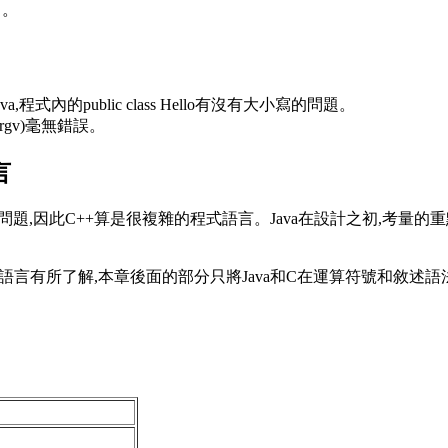
了。
ava,程式內的public class Hello有沒有大小寫的問題。
[] argv)毫無錯誤。
言
能問題,因此C++算是很複雜的程式語言。Java在設計之初,考量的
C語言有所了解,本章後面的部分只將Java和C在運算符號和敘述