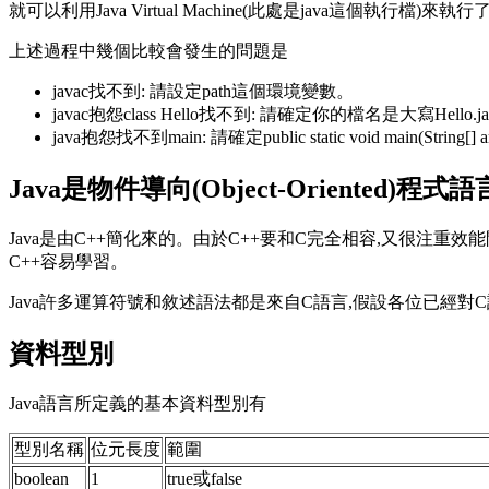
就可以利用Java Virtual Machine(此處是java這個執行檔)來執行
上述過程中幾個比較會發生的問題是
javac找不到: 請設定path這個環境變數。
javac抱怨class Hello找不到: 請確定你的檔名是大寫Hello.j
java抱怨找不到main: 請確定public static void main(String
Java是物件導向(Object-Oriented)程式語
Java是由C++簡化來的。由於C++要和C完全相容,又很注重效
C++容易學習。
Java許多運算符號和敘述語法都是來自C語言,假設各位已經對
資料型別
Java語言所定義的基本資料型別有
型別名稱
位元長度
範圍
boolean
1
true或false