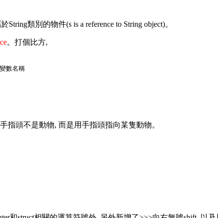
物件(s is a reference to String object)。
ce
。打個比方,
變數名稱

" 的物件, 手指頭不是動物, 而是用手指頭指向某隻動物。
pointer和struct相關的運算符號外, 另外新增了>>>向右無號shift