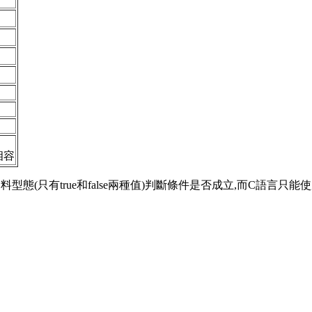
相容
n資料型態(只有true和false兩種值)判斷條件是否成立,而C語言只能