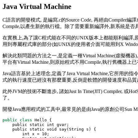
Java Virtual Machine
C語言的開發模式, 是編寫.c的Source Code, 再經由Compi
Compile,以產生新的執行檔。除了需要重新編譯外,新系統是
在實務上,為了讓C程式能在不同的UNIX版本上都能順利編譯,原
用到專屬程式庫的部分(如UNIX的使用者介面可能用到X Windo
解決此類問題的方法之一,是定義一種Virtual Machine(虛擬機器
平台有Virtual Machine,則原始程式不用Compile,執行舊
Java語言基於上述理念,定義了Java Virtual Machine,
式的執行速度已經沒有那麼重要,反倒是軟體的開發速度和品質
此外JVM的技術不斷進步, 諸如Just In Time(JIT) Compi
了。
開發Java應用程式的工具中,最常見的是由Java的原創公司Sun Micro所出
public
class
 Hello {

    public static int gvar;

    public static void say(String s) {

        int x = 10;
