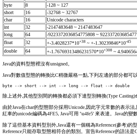
byte
8
-128 ~ 127
short
16
-32768 ~ 32767
char
16
Unicode characters
int
32
-2147483648 ~ 2147483647
long
64
-9223372036854775808 ~ 922337203685477
+38
-45
float
32
+-3.4028237*10
~ +-1.30239846*10
+308
double
64
+-1.76769313486231570*10
~ 4.940656
Java的資料型態裡沒有unsigned。
Java對數值型態的轉換比C稍微嚴格一點,下列左邊的部分都可以指定(
除上述外,其他型別間的轉換都必須下達型別轉換(Type Casting
由於Java在char的型態部分採用Unicode,因此字元常數的表示法
紅車的unicode編碼為4FE5, Java可用 '\u4fe5' 來表達。
除了這些基本資料型別外,Java還有一個稱為Reference(參考)的型別
Reference只能存取型態相符合的類別。宣告Reference的語法是Clas