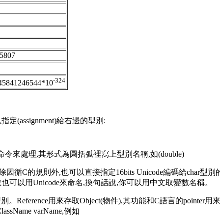
5807
-324
45841246544*10
assignment)給右邊的型別:
)命令來處理,其形式為圓括弧裡寫上型別名稱,如(double)
,除因循C的規則外,也可以直接指定16bits Unicode編碼給cha
Java的變數也可以用Unicode來命名,換句話說,你可以用中文取變數名稱。
。Reference用來存取Object(物件),其功能和C語言的pointe
sName varName,例如