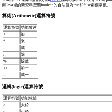
而Java裡的新資料型態boolean的合法值為true和false兩個常數。
算術(Arithmetic)運算符號
運算符號
功能敘述
+
加
*
乘
-
減
/
除
%
餘數
++
加一
--
減一
邏輯(logic)運算符號
運算符號
功能敘述
>
大於
<
小於