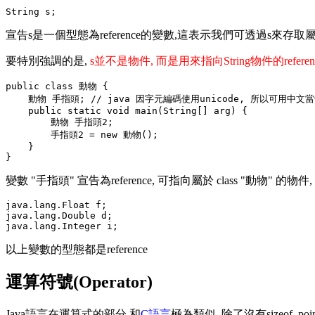
宣告s是一個型態為reference的變數,這表示我們可透過s來存取屬於String類別的
要特別強調的是,
s並不是物件, 而是用來指向String物件的referen
public class 動物 {

    動物 手指頭; // java 因字元編碼使用unicode, 所以可用中文當
    public static void main(String[] arg) {

        動物 手指頭2;

        手指頭2 = new 動物();

    }

變數 "手指頭" 宣告為reference, 可指向屬於 class "動物
java.lang.Float f;

java.lang.Double d;

以上變數的型態都是reference
運算符號(Operator)
Java語言在運算式的部分,和
C語言
極為類似, 除了沒有sizeof, 