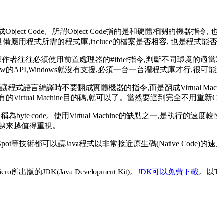
ler編譯成Object Code。所謂Object Code指的是和硬體相
否具備應用程式所需的程式庫,include的檔案是否相容, 也是程
作者往往必須使用前置處理器的#ifdef指令,判斷不同環境的適當寫
w的API,Windows就沒有支援,必須一台一台灌程式庫才行,很
),讓程式語言編譯時不要翻成實體機器的指令,而是翻成Virtual Mach
機器上已有的Virtual Machine目的碼,就可以了。當然要達到完全
它所用的指令稱為byte code。使用Virtual Machine的缺點之
越來越值得重視。
ler, 或HotSpot等技術都可以讓Java程式以非常接近原生碼(Native
版的JDK(Java Development Kit)。
JDK可以免費下載
。以Te