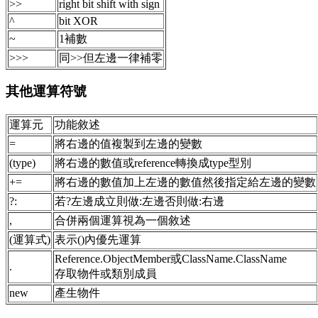
>>
right bit shift with sign
^
bit XOR
~
1補數
>>>
同>>但左邊一律補零
其他運算符號
運算元
功能敘述
=
將右邊的值複製到左邊的變數
(type)
將右邊的數值或reference轉換成type型別
+=
將右邊的數值加上左邊的數值然後指定給左邊的變數
?:
若?左邊成立則做:左邊否則做:右邊
,
合併兩個運算視為一個敘述
(運算式)
表示()內優先運算
Reference.ObjectMember或ClassName.ClassName
.
存取物件或類別成員
new
產生物件