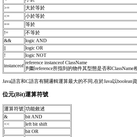
>=
大於等於
<=
小於等於
==
等於
!=
不等於
&&
logic AND
||
logic OR
!
logic NOT
reference instanceof ClassName
instanceof
判斷reference所指到的物件其型態是否和ClassName
Java語言和C語言有關邏輯運算最大的不同,在於Java以boolea
位元(Bit)運算符號
運算符號
功能敘述
&
bit AND
<<
left bit shift
|
bit OR