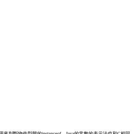
, 以及用來判斷物件型態的instanceof。Java的常數的表示法也和C相同,