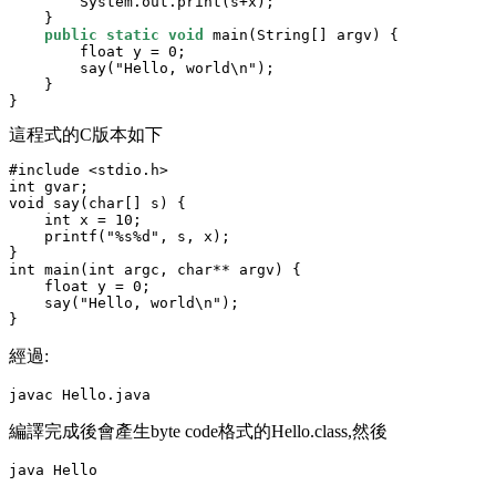
        System.out.print(s+x);

    }

public
static
void
 main(String[] argv) {

        float y = 0;

        say("Hello, world\n");

    }

這程式的C版本如下
#include <stdio.h>

int gvar;

void say(char[] s) {

    int x = 10;

    printf("%s%d", s, x);

}

int main(int argc, char** argv) {

    float y = 0;

    say("Hello, world\n");

經過:
編譯完成後會產生byte code格式的Hello.class,然後