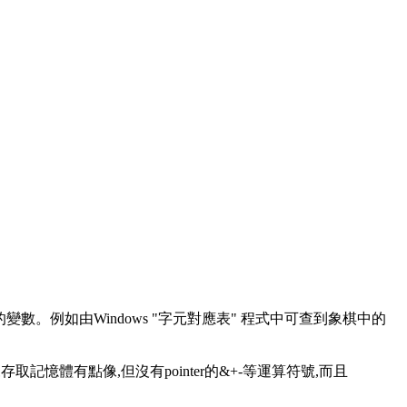
r型別的變數。例如由Windows "字元對應表" 程式中可查到象棋中的
r用來存取記憶體有點像,但沒有pointer的&+-等運算符號,而且