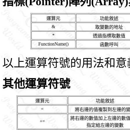
指標(Pointer)陣列(Arra
運算元
功能敘述
&
取變數的地址
*
透過指標取數值
FunctionName()
函數呼叫
以上運算符號的用法和意
其他運算符號
運算元
功能敘述
=
將右邊的值複製到左邊的
將右邊的數值加上左邊的數
+=
指定給左邊的變數