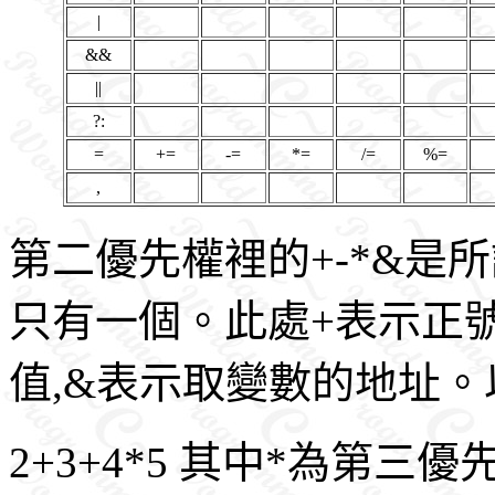
|
&&
||
?:
=
+=
-=
*=
/=
%=
,
第二優先權裡的+-*&是所謂un
只有一個。此處+表示正號
值,&表示取變數的地址。
2+3+4*5 其中*為第