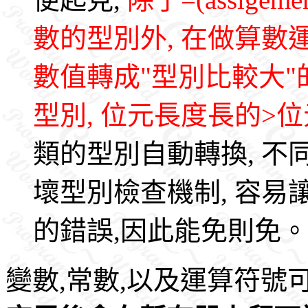
數的型別外, 在做算數
數值轉成"型別比較大
型別, 位元長度長的>
類的型別自動轉換, 不
壞型別檢查機制, 容
的錯誤,因此能免則免。
變數,常數,以及運算符號