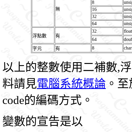
8
unsi
無
16
unsi
32
unsi
64
unsi
32
float
浮點數
有
64
dou
8
char
字元
有
以上的整數使用二補數,浮
料請見
電腦系統概論
。至於
code的編碼方式。
變數的宣告是以