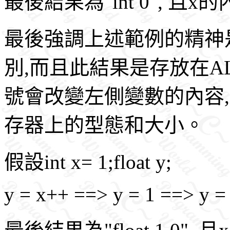
最後結果為"int 0", 且x
最後強調上述範例的精神
別,而且此結果是存放在A
號會改變左側變數的內容
存器上的型態和大小。
假設int x= 1;float y;
y = x++ ==> y = 1 ==> y = 