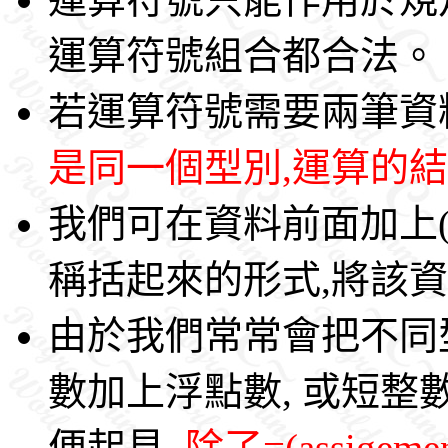
運算符號組合都合法。
若運算符號需要兩筆資料
是同一個型別,運算的
我們可在資料前面加上(t
稱括起來的形式,將該
由於我們常常會把不同
數加上浮點數, 或短整
便起見,
除了=(assig