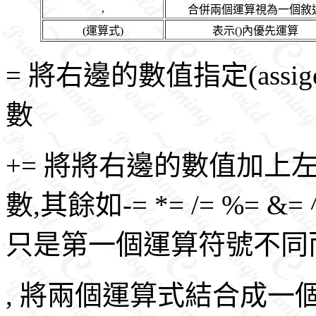
,
合併兩個運算視為一個敘
(運算式)
表示()內優先運算
= 將右邊的數值指定(assi
數
+= 將將右邊的數值加上
數,其餘如-= *= /= %= &=
只是第一個運算符號不同
, 將兩個運算式結合成一