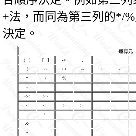
+法，而同為第三列的*/
決定。
運算元
( )
[ ]
->
.
!
~
++
--
+
-
*
/
%
+
-
<<
>>
<
<=
>
>=
==
!=
&
^