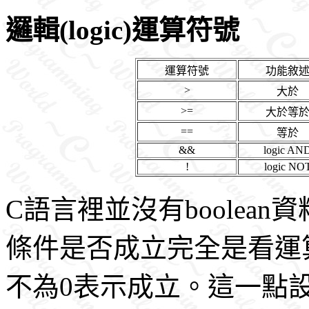
邏輯(logic)運算符號
運算符號
功能敘
>
大於
>=
大於等
==
等於
&&
logic AN
!
logic NO
C語言裡並沒有boolean資料
條件是否成立完全是看運算
不為0表示成立。這一點設