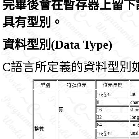
完畢後會在暫存器上留下
具有型別。
資料型別(Data Type)
C語言所定義的資料型別
型別
符號位元
位元長度
int
16或32
8
char
有
16
shor
32
long
64
long
整數
unsi
16或32