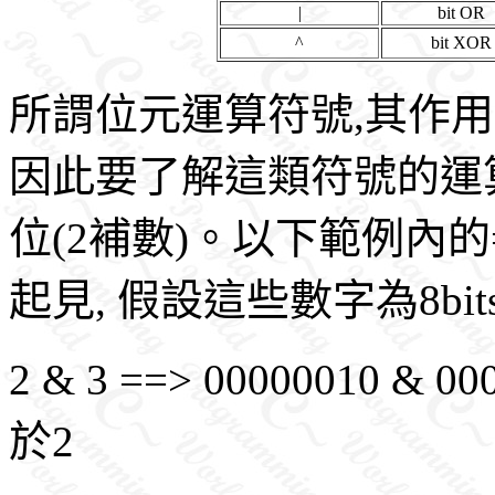
|
bit OR
^
bit XOR
所謂位元運算符號,其作用
因此要了解這類符號的運
位(2補數)。以下範例內的
起見, 假設這些數字為8bit
2 & 3 ==> 00000010 & 0
於2