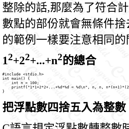
整除的話,那麼為了符合
數點的部份就會無條件捨
的範例一樣要注意相同的
2
2
2
1
+2
+...+n
的總合
#include <stdio.h>

int main() {

    int n = 100;

    printf("1*1+2*2+...+%d*%d = %d\n", n, n, n*(n+1)*(2
把浮點數四捨五入為整數
C語言規定浮點數轉整數