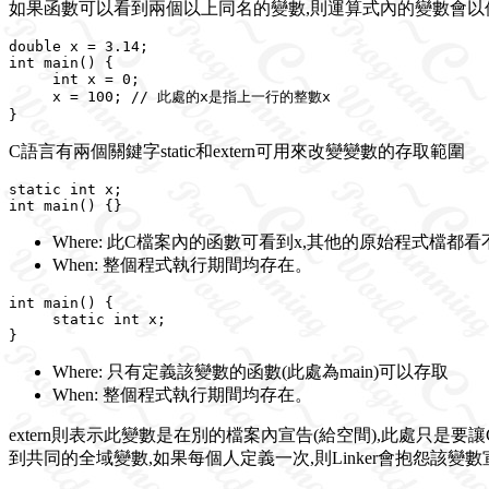
如果函數可以看到兩個以上同名的變數,則運算式內的變數會以
double x = 3.14;

int main() {

     int x = 0;

     x = 100; // 此處的x是指上一行的整數x

C語言有兩個關鍵字static和extern可用來改變變數的存取範圍
static int x;

Where: 此C檔案內的函數可看到x,其他的原始程式檔都看
When: 整個程式執行期間均存在。
int main() {

     static int x;

Where: 只有定義該變數的函數(此處為main)可以存取
When: 整個程式執行期間均存在。
extern則表示此變數是在別的檔案內宣告(給空間),此處只是
到共同的全域變數,如果每個人定義一次,則Linker會抱怨該變