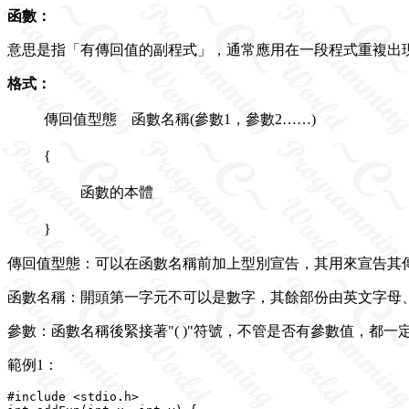
函數：
意思是指「有傳回值的副程式」，通常應用在一段程式重複出現
格式：
傳回值型態 函數名稱(參數1，參數2……)
{
函數的本體
}
傳回值型態：可以在函數名稱前加上型別宣告，其用來宣告其傳
函數名稱：開頭第一字元不可以是數字，其餘部份由英文字母
參數：函數名稱後緊接著"( )"符號，不管是否有參數值，都一
範例1：
#include <stdio.h>
