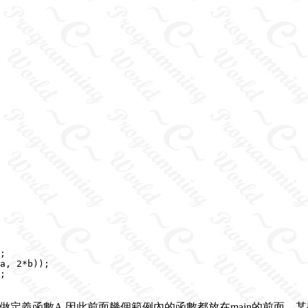
;

a, 2*b));

;

須要先做定義函數A,因此前面幾個範例內的函數都放在main的前