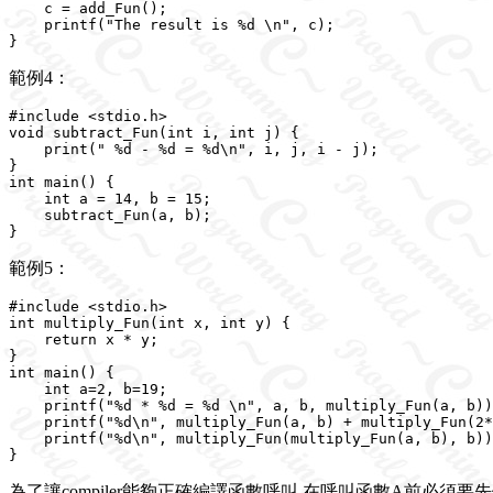
    c = add_Fun();

    printf("The result is %d \n", c);

範例4：
#include <stdio.h>

void subtract_Fun(int i, int j) {

    print(" %d - %d = %d\n", i, j, i - j);

}

int main() {

    int a = 14, b = 15;

    subtract_Fun(a, b);

範例5：
#include <stdio.h>

int multiply_Fun(int x, int y) {

    return x * y;

}

int main() {

    int a=2, b=19;

    printf("%d * %d = %d \n", a, b, multiply_Fun(a, b))
    printf("%d\n", multiply_Fun(a, b) + multiply_Fun(2*
    printf("%d\n", multiply_Fun(multiply_Fun(a, b), b))
為了讓compiler能夠正確編譯函數呼叫,在呼叫函數A前必