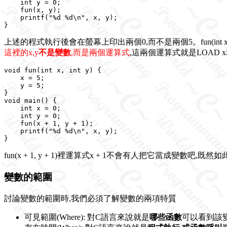
    int y = 0;

    fun(x, y);

    printf("%d %d\n", x, y);

上述的程式執行後會在螢幕上印出兩個0,而不是兩個5。fun(int x,
這裡的x,y
不是變數
,而是兩個運算式
,這兩個運算式就是LOAD 
void fun(int x, int y) {

    x = 5;

    y = 5;

}

void main() {

    int x = 0;

    int y = 0;

    fun(x + 1, y + 1);

    printf("%d %d\n", x, y);

fun(x + 1, y + 1)裡運算式x + 1不會有人把它當成變數吧,既
變數的範圍
討論變數的範圍時,我們必須了解變數的兩項特質
可見範圍(Where): 對C語言來說就是
哪些函數
可以看到該