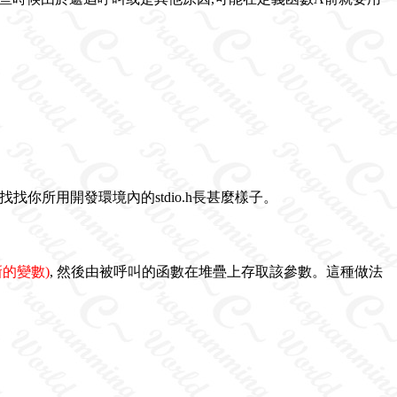
以找找你所用開發環境內的stdio.h長甚麼樣子。
的變數)
, 然後由被呼叫的函數在堆疊上存取該參數。這種做法