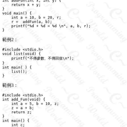
int addFun(int x, int y) {

    return x + y;

}

void main() {

    int a = 10, b = 20, r;

    r =  addFun(a, b);

    printf("%d + %d = %d \n", a, b, r);

範例2：
#include <stdio.h>

void list(void) {

    printf("不傳參數、不傳回值\n");

}

int main( ) {

    list();

範例3：
#include <stdio.h>

int add_Fun(void) {

    int a = 5, b = 10, z;

    z = a + b;

    return z;

}

int main() {

    int c;
