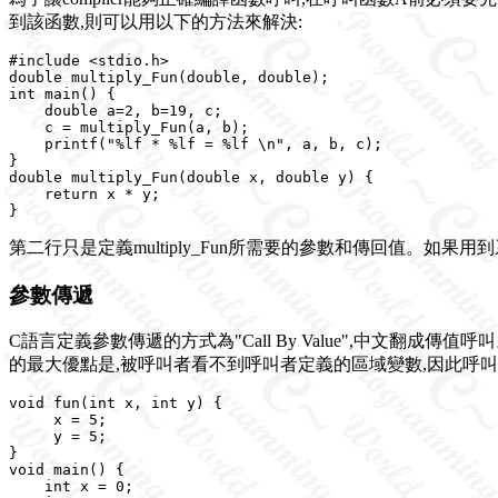
到該函數,則可以用以下的方法來解決:
#include <stdio.h>

double multiply_Fun(double, double);

int main() {

    double a=2, b=19, c;

    c = multiply_Fun(a, b);

    printf("%lf * %lf = %lf \n", a, b, c);

}

double multiply_Fun(double x, double y) {

    return x * y;

第二行只是定義multiply_Fun所需要的參數和傳回值。如果用到
參數傳遞
C語言定義參數傳遞的方式為"Call By Value",中文翻成傳值
的最大優點是,被呼叫者看不到呼叫者定義的區域變數,因此呼
void fun(int x, int y) {

     x = 5;

     y = 5;

}

void main() {

    int x = 0;
