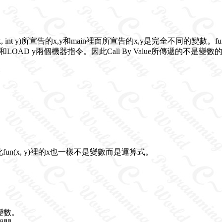
 int y)所宣告的x,y和main裡面所宣告的x,y是完全不同的變數。f
x和LOAD y兩個機器指令。因此Call By Value所傳遞的
然如此fun(x, y)裡的x也一樣不是變數而是運算式。
變數。