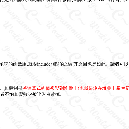
系統的函數庫,就要include相關的.h檔,其原因也是如此。讀者可
呼叫。其機制是
將運算式的值複製到堆疊上(也就是說在堆疊上產生新
叫者不怕其變數被被呼叫者改掉。