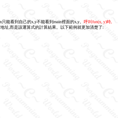
un只能看到自己的x,y不能看到main裡面的x,y。
呼叫fun(x, y)時,
不是變數的地址,而是該運算式的計算結果。以下範例就更加清楚了: