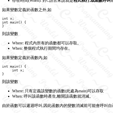
存在時間(When): 對C語言來說就是
程式執行,或函數呼叫
如果變數定義於函數之外,如
int x;

int main() {

則該變數
Where: 程式內所有的函數都可以存取。
When: 整個程式執行期間均存在。
如果變數定義於函數內,如
int main() {

     int x;

則該變數
Where: 只有定義該變數的函數(此處為main)可以存取
When: 呼叫該函數時產生,離開該函數就消滅。
由於函數可以遞迴呼叫,因此函數內的變數消滅前可能會呼叫自己而再產生新的變