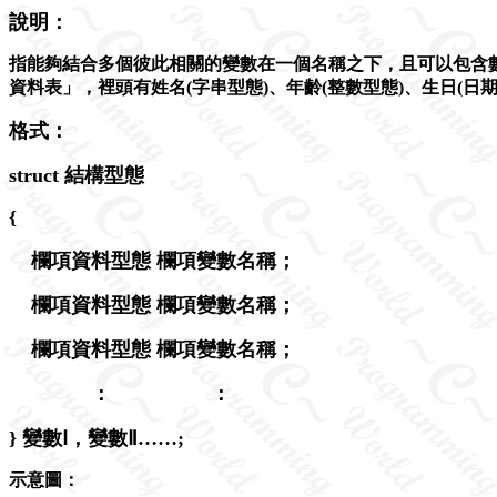
說明：
指能夠結合多個彼此相關的變數在一個名稱之下，且可以包含
資料表」，裡頭有姓名(字串型態)、年齡(整數型態)、生日(日
格式：
struct 結構型態
{
欄項資料型態 欄項變數名稱；
欄項資料型態 欄項變數名稱；
欄項資料型態 欄項變數名稱；
： ：
} 變數Ⅰ，變數Ⅱ……;
示意圖：