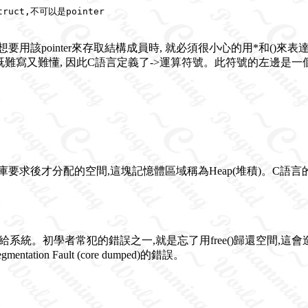
ruct,不可以是pointer

而我們想要用該pointer來存取結構成員時, 就必須很小心的用*和()來表達。由於結
xt).data語法既難寫又難懂, 因此C語言定義了->運算符號。此符號的左邊是一個po
後才分配的空間,這塊記憶體區域稱為Heap(堆積)。C語言的動
還給系統。初學者常犯的錯誤之一,就是忘了用free()歸還空間,這會造
on Fault (core dumped)的錯誤。