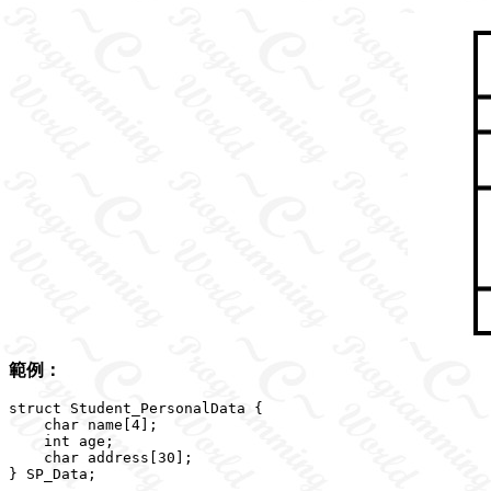
範例：
struct Student_PersonalData {

    char name[4];

    int age;

    char address[30];
