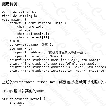
應用範例：
#include <stdio.h>

#include <string.h>

void main() {

    struct Student_Perosnal_Data {

        char name[10];

        int age;

        char address[50];

        char interest[11];

    } stu;

    strcpy(stu.name,"張三");

    stu.age = 25;

    strcpy(stu.address, "南投縣埔里鎮大學路一號");

    strcpy(stu.interest, "basketball");

    printf("The student's name is: %s\n", stu.name);

    printf("The student's age is: %d\n", stu.age);

    printf("The student's address is: %s\n", stu.addres
    printf("The student's interest is: %s\n", stu.inter
上述的struct Student_PersonalData一經定義以後,就可
struct內也可以其他的struct
struct Student_Detail {

    int age;
