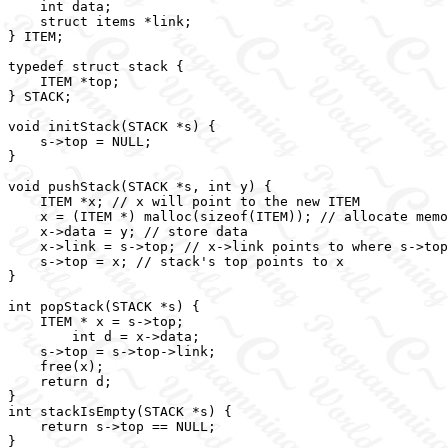
    int data;

    struct items *link;

} ITEM;

typedef struct stack {

    ITEM *top;

} STACK;

void initStack(STACK *s) {

    s->top = NULL;

}

void pushStack(STACK *s, int y) {

    ITEM *x; // x will point to the new ITEM

    x = (ITEM *) malloc(sizeof(ITEM)); // allocate memo
    x->data = y; // store data

    x->link = s->top; // x->link points to where s->top
    s->top = x; // stack's top points to x

}

int popStack(STACK *s) {

    ITEM * x = s->top;

	int d = x->data;

    s->top = s->top->link;

    free(x);

    return d;

}

int stackIsEmpty(STACK *s) {

    return s->top == NULL;

}
