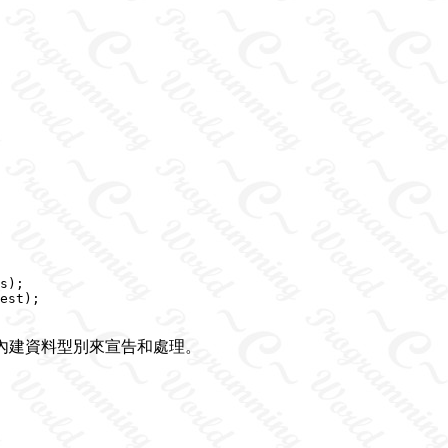
s);

est);

以比照C的內建資料型別來宣告和處理。