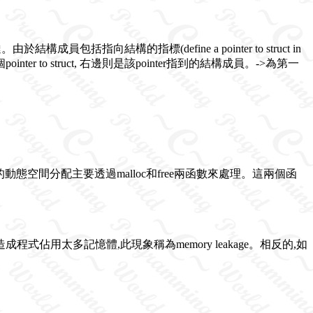
構成員包括指向結構的指標(define a pointer to struct in
inter to struct, 右邊則是該pointer指到的結構成員。->為第一
態空間分配主要透過malloc和free兩函數來處理。這兩個函
成程式佔用太多記憶體,此現象稱為memory leakage。相反的,如