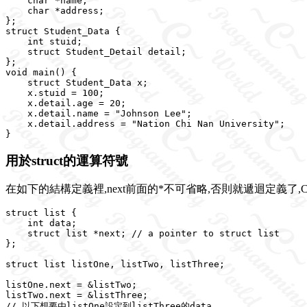
    char *name;

    char *address;

};

struct Student_Data {

    int stuid;

    struct Student_Detail detail;

};

void main() {

    struct Student_Data x;

    x.stuid = 100;

    x.detail.age = 20;

    x.detail.name = "Johnson Lee";

    x.detail.address = "Nation Chi Nan University";

用於struct的運算符號
在如下的結構定義裡,next前面的*不可省略,否則就遞迴定義了,Compil
struct list {

    int data;

    struct list *next; // a pointer to struct list

};

struct list listOne, listTwo, listThree;

listOne.next = &listTwo;

listTwo.next = &listThree;

// 以下想要由listOne設定到listThree的data
