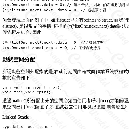
listOne.next.next.data = 0; // 這不合法, 因為.的左邊必須是st
你會發現上面的例子中, 如果struct裡面有pointer to struct, 
a struct), 是很常見的事情, 這樣的(*(*listOne.next).ne
優先權左結合, 因此
(*(*listOne.next).next).data = 0; //這樣寫才對

動態空間分配
所謂動態空間分配指的是,在執行期間由程式向作業系統或程式庫要求
數的宣告如下:
void *malloc(size_t size);

透過malloc()所分配出來的空間必須由使用者呼叫free()才能歸
果空間已用free()歸還了,卻還試著去使用那塊記憶體,則會發生Segmentati
Linked Stack
typedef struct items {
