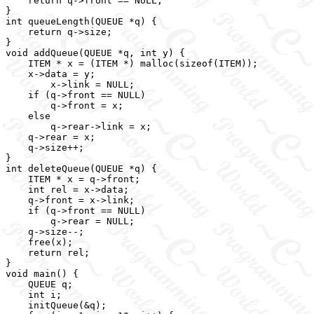
    return q->front == NULL;

}

int queueLength(QUEUE *q) {

    return q->size;

}

void addQueue(QUEUE *q, int y) {

    ITEM * x = (ITEM *) malloc(sizeof(ITEM));

    x->data = y;

	x->link = NULL;

    if (q->front == NULL)

        q->front = x;

    else

        q->rear->link = x;

    q->rear = x;

    q->size++;

}

int deleteQueue(QUEUE *q) {

    ITEM * x = q->front;

    int rel = x->data;

    q->front = x->link;

    if (q->front == NULL)

        q->rear = NULL;

    q->size--;

    free(x);

    return rel;

}

void main() {

    QUEUE q;

    int i;

    initQueue(&q);
