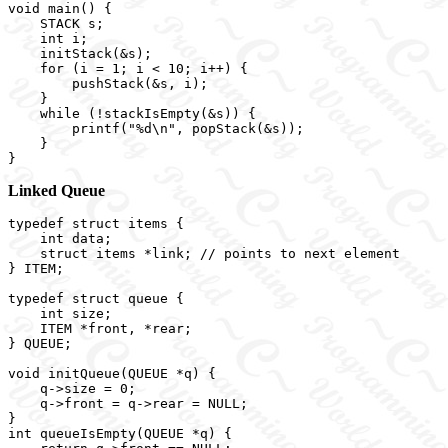
void main() {

    STACK s;

    int i;

    initStack(&s);

    for (i = 1; i < 10; i++) {

        pushStack(&s, i);

    }

    while (!stackIsEmpty(&s)) {

        printf("%d\n", popStack(&s));

    }

Linked Queue
typedef struct items {

    int data;

    struct items *link; // points to next element

} ITEM;

typedef struct queue {

    int size;

    ITEM *front, *rear;

} QUEUE;

void initQueue(QUEUE *q) {

    q->size = 0;

    q->front = q->rear = NULL;

}

int queueIsEmpty(QUEUE *q) {
