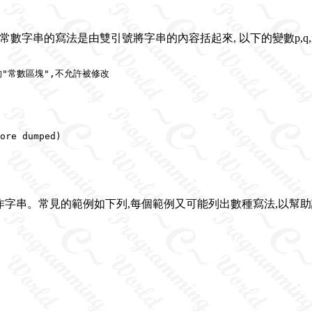
數字串的寫法是由雙引號將字串的內容括起來, 以下的變數p,q,
體的"常數區塊",不允許被修改

re dumped)

作字串。常見的範例如下列,每個範例又可能列出數種寫法,以幫