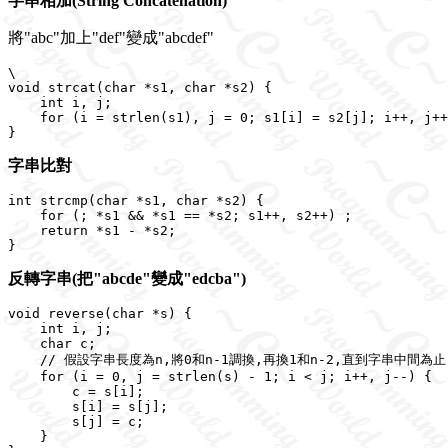
字串相加(String Concatenation)
將"abc"加上"def"變成"abcdef"
\

void strcat(char *s1, char *s2) {

    int i, j;

    for (i = strlen(s1), j = 0; s1[i] = s2[j]; i++, j++
字串比對
int strcmp(char *s1, char *s2) {

    for (; *s1 && *s1 == *s2; s1++, s2++) ;

    return *s1 - *s2;

反轉字串(把"abcde"變成"edcba")
void reverse(char *s) {

    int i, j;

    char c;

    // 假設字串長度為n,將0和n-1調換,再換1和n-2,直到字串中間為止

    for (i = 0, j = strlen(s) - 1; i < j; i++, j--) {

        c = s[i];

        s[i] = s[j];

        s[j] = c;

    }
