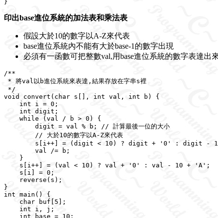
印出base進位系統的加法表和乘法表
假設大於10的數字以A-Z來代表
base進位系統內不能有大於base-1的數字出現
必須有一函數可把整數val,用base進位系統的數字表達出
/**

 * 將val以b進位系統來表達,結果存放在字串s裡

 */

void convert(char s[], int val, int b) {

    int i = 0;

    int digit;

    while (val / b > 0) {

        digit = val % b; // 計算最後一位的大小

        // 大於10的數字以A-Z來代表

        s[i++] = (digit < 10) ? digit + '0' : digit - 1
        val /= b;

    }

    s[i++] = (val < 10) ? val + '0' : val - 10 + 'A';

    s[i] = 0;

    reverse(s);

}

int main() {

    char buf[5];

    int i, j;

    int base = 10;
