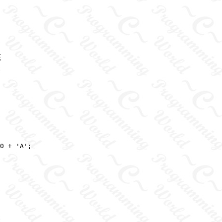
來
0 + 'A';
