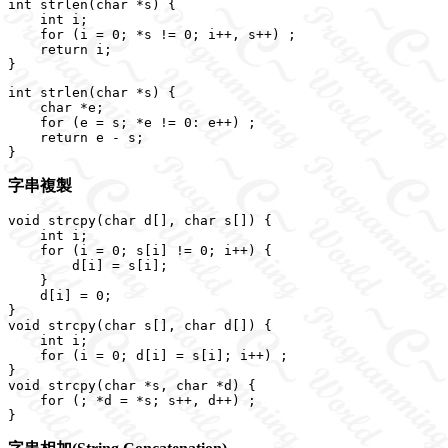
int strlen(char *s) {

    int i;

    for (i = 0; *s != 0; i++, s++) ;

    return i;

int strlen(char *s) {

    char *e;

    for (e = s; *e != 0: e++) ;

    return e - s;

字串複製
void strcpy(char d[], char s[]) {

    int i;

    for (i = 0; s[i] != 0; i++) {

        d[i] = s[i];

    }

    d[i] = 0;

}

void strcpy(char s[], char d[]) {

    int i;

    for (i = 0; d[i] = s[i]; i++) ;

}

void strcpy(char *s, char *d) {

    for (; *d = *s; s++, d++) ;
