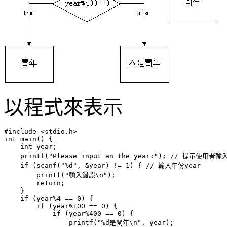
以程式來表示
#include <stdio.h>

int main() {

    int year;

    printf("Please input an the year:"); // 提示使用者輸
    if (scanf("%d", &year) != 1) { // 輸入年份year

        printf("輸入錯誤\n");

        return;

    }

    if (year%4 == 0) {

        if (year%100 == 0) {

            if (year%400 == 0) {

                printf("%d是閏年\n", year);
