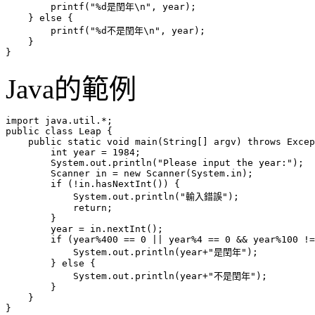
        printf("%d是閏年\n", year);

    } else {

        printf("%d不是閏年\n", year);

    }

Java的範例
import java.util.*;

public class Leap {

    public static void main(String[] argv) throws Excep
        int year = 1984;

        System.out.println("Please input the year:");

        Scanner in = new Scanner(System.in);

        if (!in.hasNextInt()) {

            System.out.println("輸入錯誤");

            return;

        }

        year = in.nextInt();

        if (year%400 == 0 || year%4 == 0 && year%100 !=
            System.out.println(year+"是閏年");

        } else {

            System.out.println(year+"不是閏年");

        }

    }
